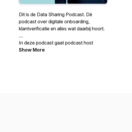
Dit is de Data Sharing Podcast. Dé
podcast over digitale onboarding,
klantverificatie en alles wat daarbij hoort.
In deze podcast gaat podcast host
Caressa Kuk van Ockto in gesprek met
Show More
gasten over tal van onderwerpen die hier
mee te maken hebben. Van best practices
tot de toekomst van gegevens delen en
van UX tot wet- en regelgeving.